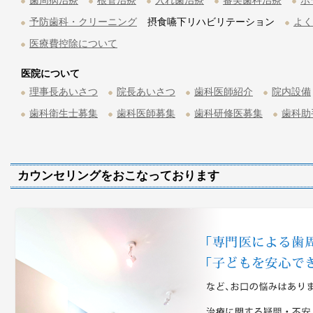
歯周病治療
根管治療
入れ歯治療
審美歯科治療
ホ
予防歯科・クリーニング
摂食嚥下リハビリテーション
よく
医療費控除について
医院について
理事長あいさつ
院長あいさつ
歯科医師紹介
院内設備
歯科衛生士募集
歯科医師募集
歯科研修医募集
歯科助
カウンセリングをおこなっております