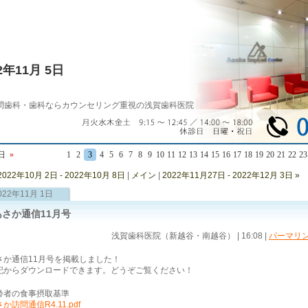
22年11月 5日
問歯科・歯科ならカウンセリング重視の浅賀歯科医院
5日
»
1
2
3
4
5
6
7
8
9
10
11
12
13
14
15
16
17
18
19
20
21
22
23
 2022年10月 2日 - 2022年10月 8日
|
メイン
|
2022年11月27日 - 2022年12月 3日 »
022年11月 1日
あさか通信11月号
浅賀歯科医院（新越谷・南越谷） | 16:08
|
パーマリ
さか通信11月号を掲載しました！
記からダウンロードできます。どうぞご覧ください！
齢者の食事摂取基準
か訪問通信R4.11.pdf