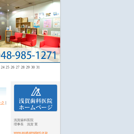
24
25
26
27
28
29
30
31
ンク
|
浅賀歯科医院
理事長 浅賀 寛
www.asakaimplant.or.jp