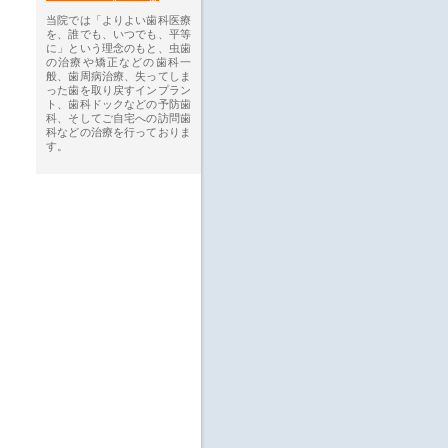
当院では「よりよい歯科医療
を、誰でも、いつでも、平等
に」という理念のもと、虫歯
の治療や矯正などの歯科一
般、歯周病治療、失ってしま
った歯を取り戻すインプラン
ト、歯科ドックなどの予防歯
科、そしてご自宅への訪問歯
科などの治療を行っておりま
す。