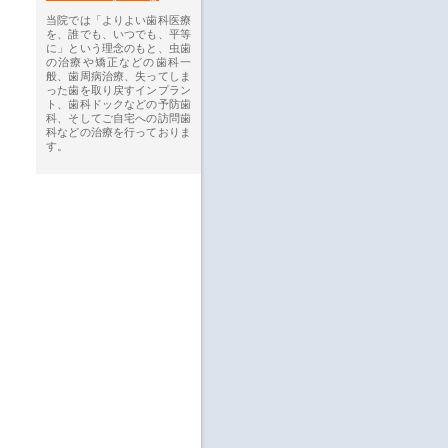
当院では「よりよい歯科医療
を、誰でも、いつでも、平等
に」という理念のもと、虫歯
の治療や矯正などの歯科一
般、歯周病治療、失ってしま
った歯を取り戻すインプラン
ト、歯科ドックなどの予防歯
科、そしてご自宅への訪問歯
科などの治療を行っておりま
す。