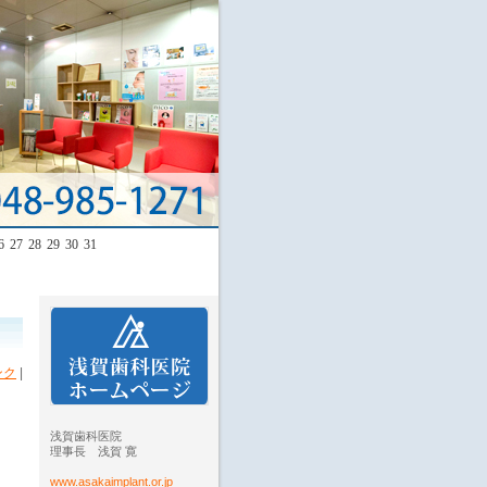
6
27
28
29
30
31
ンク
|
浅賀歯科医院
理事長 浅賀 寛
www.asakaimplant.or.jp