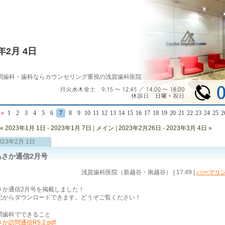
3年2月 4日
問歯科・歯科ならカウンセリング重視の浅賀歯科医院
»
1
2
3
4
5
6
7
8
9
10
11
12
13
14
15
16
17
18
19
20
21
22
23
24
25
2
« 2023年1月 1日 - 2023年1月 7日
|
メイン
|
2023年2月26日 - 2023年3月 4日 »
023年2月 1日
あさか通信2月号
浅賀歯科医院（新越谷・南越谷） | 17:49
|
パーマリ
さか通信2月号を掲載しました！
記からダウンロードできます。どうぞご覧ください！
問歯科でできること
か訪問通信R5.2.pdf