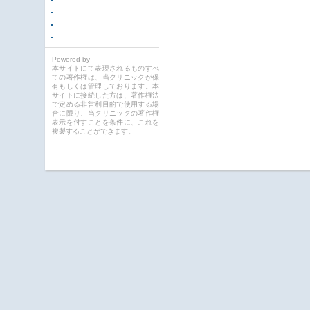
Powered by
本サイトにて表現されるものすべ
ての著作権は、当クリニックが保
有もしくは管理しております。本
サイトに接続した方は、著作権法
で定める非営利目的で使用する場
合に限り、当クリニックの著作権
表示を付すことを条件に、これを
複製することができます。