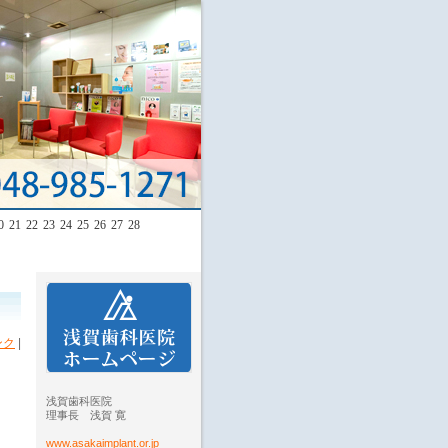
0
21
22
23
24
25
26
27
28
ンク
|
浅賀歯科医院
理事長 浅賀 寛
www.asakaimplant.or.jp