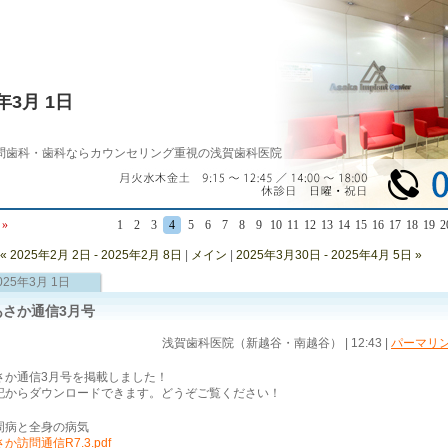
5年3月 1日
問歯科・歯科ならカウンセリング重視の浅賀歯科医院
»
1
2
3
4
5
6
7
8
9
10
11
12
13
14
15
16
17
18
19
2
« 2025年2月 2日 - 2025年2月 8日
|
メイン
|
2025年3月30日 - 2025年4月 5日 »
025年3月 1日
あさか通信3月号
浅賀歯科医院（新越谷・南越谷） | 12:43
|
パーマリ
さか通信3月号を掲載しました！
記からダウンロードできます。どうぞご覧ください！
周病と全身の病気
か訪問通信R7.3.pdf