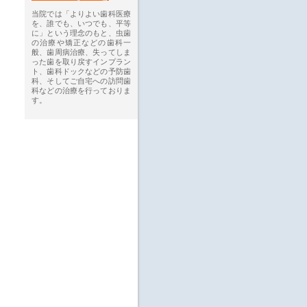
当院では「よりよい歯科医療
を、誰でも、いつでも、平等
に」という理念のもと、虫歯
の治療や矯正などの歯科一
般、歯周病治療、失ってしま
った歯を取り戻すインプラン
ト、歯科ドックなどの予防歯
科、そしてご自宅への訪問歯
科などの治療を行っておりま
す。