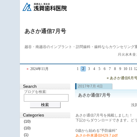
あさか通信7月号
越谷・南越谷のインプラント・訪問歯科・歯科ならカウンセリング
«
2024年11月
1
2
3
4
5
6
7
8
9
10
11
1
« あさか通信6月
Search
2017年7月 4日
ブログを検索:
あさか通信7月号
浅賀
Categories
あさか通信7月号を掲載しました！
下記からダウンロードできます。ど
(10)
(10)
0歳から始める"予防歯科"
(1)
あさか外来通信H29.7.pdf