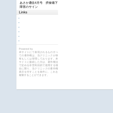
あさか通信4月号 摂食嚥下
障害のサイン
Links
Powered by
本サイトにて表現されるものすべ
ての著作権は、当クリニックが保
有もしくは管理しております。本
サイトに接続した方は、著作権法
で定める非営利目的で使用する場
合に限り、当クリニックの著作権
表示を付すことを条件に、これを
複製することができます。