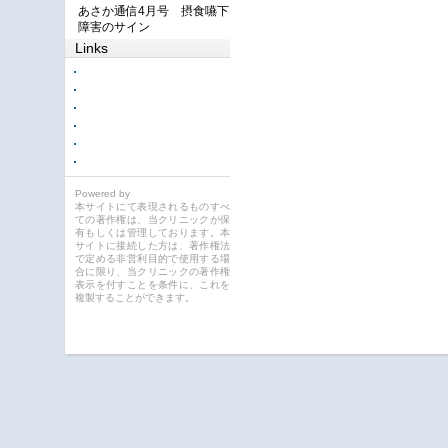
あさか通信4月号 摂食嚥下
障害のサイン
Links
Powered by
本サイトにて表現されるものすべ
ての著作権は、当クリニックが保
有もしくは管理しております。本
サイトに接続した方は、著作権法
で定める非営利目的で使用する場
合に限り、当クリニックの著作権
表示を付すことを条件に、これを
複製することができます。