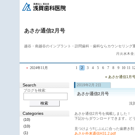
あさか通信2月号
越谷・南越谷のインプラント・訪問歯科・歯科ならカウンセリング
«
2024年11月
1
2
3
4
5
6
7
8
9
10
11
1
« あさか通信1月
Search
2019年2月 2日
ブログを検索:
あさか通信2月号
浅賀
Categories
あさか通信2月号を掲載しました！
下記からダウンロードできます。ど
(10)
(10)
見つけよう!!じぶんに合った歯磨き剤
(1)
あさか外来通信H31.2.pdf