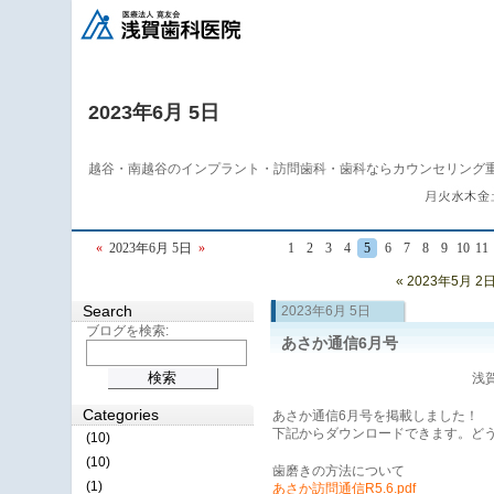
2023年6月 5日
越谷・南越谷のインプラント・訪問歯科・歯科ならカウンセリング
«
2023年6月 5日
»
1
2
3
4
5
6
7
8
9
10
11
« 2023年5月 2
Search
2023年6月 5日
ブログを検索:
あさか通信6月号
浅賀
Categories
あさか通信6月号を掲載しました！
下記からダウンロードできます。ど
(10)
(10)
歯磨きの方法について
(1)
あさか訪問通信R5.6.pdf