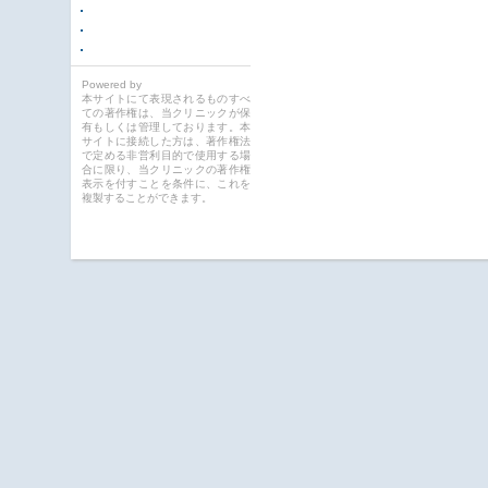
Powered by
本サイトにて表現されるものすべ
ての著作権は、当クリニックが保
有もしくは管理しております。本
サイトに接続した方は、著作権法
で定める非営利目的で使用する場
合に限り、当クリニックの著作権
表示を付すことを条件に、これを
複製することができます。