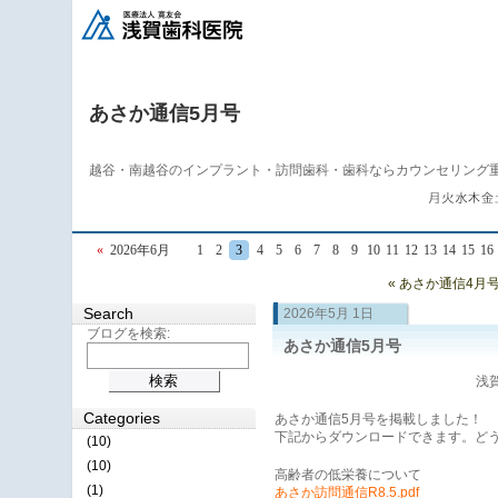
あさか通信5月号
越谷・南越谷のインプラント・訪問歯科・歯科ならカウンセリング
«
2026年6月
1
2
3
4
5
6
7
8
9
10
11
12
13
14
15
16
« あさか通信4月
Search
2026年5月 1日
ブログを検索:
あさか通信5月号
浅賀
Categories
あさか通信5月号を掲載しました！
下記からダウンロードできます。ど
(10)
(10)
高齢者の低栄養について
(1)
あさか訪問通信R8.5.pdf