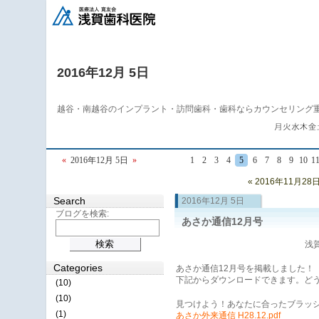
2016年12月 5日
越谷・南越谷のインプラント・訪問歯科・歯科ならカウンセリング
«
2016年12月 5日
»
1
2
3
4
5
6
7
8
9
10
1
« 2016年11月28
Search
2016年12月 5日
ブログを検索:
あさか通信12月号
浅賀
Categories
あさか通信12月号を掲載しました！
下記からダウンロードできます。ど
(10)
(10)
見つけよう！あなたに合ったブラッ
(1)
あさか外来通信 H28.12.pdf