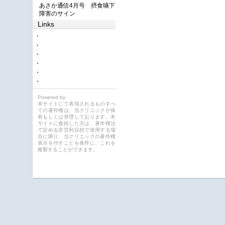
あさか通信4月号 摂食嚥下
障害のサイン
Links
Powered by
本サイトにて表現されるものすべ
ての著作権は、当クリニックが保
有もしくは管理しております。本
サイトに接続した方は、著作権法
で定める非営利目的で使用する場
合に限り、当クリニックの著作権
表示を付すことを条件に、これを
複製することができます。