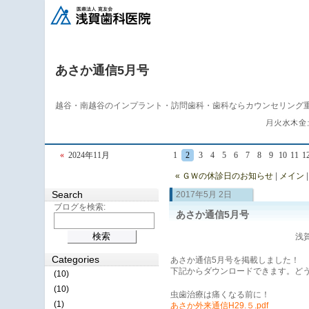
あさか通信5月号
越谷・南越谷のインプラント・訪問歯科・歯科ならカウンセリング
«
2024年11月
1
2
3
4
5
6
7
8
9
10
11
1
« ＧＷの休診日のお知らせ
|
メイン
Search
2017年5月 2日
ブログを検索:
あさか通信5月号
浅賀
Categories
あさか通信5月号を掲載しました！
下記からダウンロードできます。ど
(10)
(10)
虫歯治療は痛くなる前に！
(1)
あさか外来通信H29.５.pdf