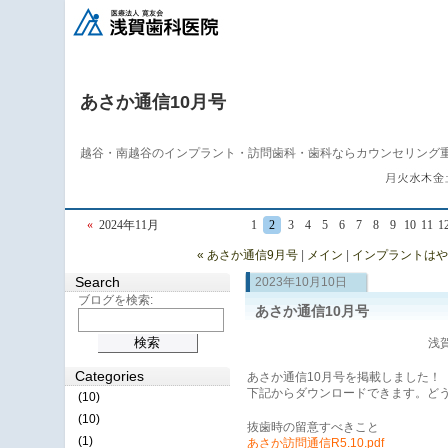
あさか通信10月号
越谷・南越谷のインプラント・訪問歯科・歯科ならカウンセリング
«
2024年11月
1
2
3
4
5
6
7
8
9
10
11
1
« あさか通信9月号
|
メイン
|
インプラントはや
Search
2023年10月10日
ブログを検索:
あさか通信10月号
浅賀
Categories
あさか通信10月号を掲載しました！
下記からダウンロードできます。ど
(10)
(10)
抜歯時の留意すべきこと
(1)
あさか訪問通信R5.10.pdf