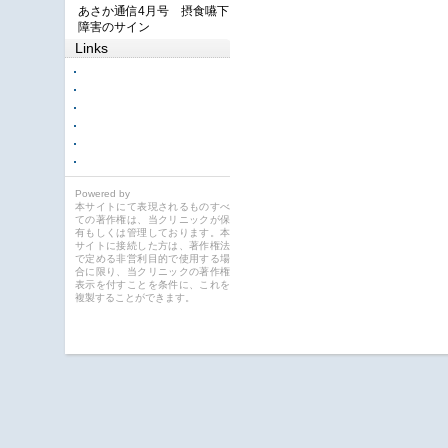
あさか通信4月号 摂食嚥下
障害のサイン
Links
Powered by
本サイトにて表現されるものすべ
ての著作権は、当クリニックが保
有もしくは管理しております。本
サイトに接続した方は、著作権法
で定める非営利目的で使用する場
合に限り、当クリニックの著作権
表示を付すことを条件に、これを
複製することができます。