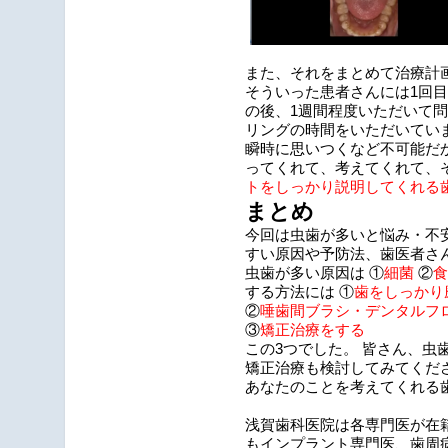
また、それをまとめて治療計
そういった患者さんには1回目
の後、1週間程度いただいて
リングの時間をいただいてい
瞬時に思いつくなど不可能だ
ってくれて、考えてくれて、
トをしっかり説明してくれる
まとめ
今回は虫歯が多いと悩み・不
すい原因や予防法、歯医者さ
虫歯が多い原因は
①
細菌
②
食
する方法には
①
歯をしっかり
②
唾歯間ブラシ・デンタルフ
③
矯正治療をする
この3つでした。 皆さん、虫
矯正治療も検討してみてくだ
あなたのことを考えてくれる
浅賀歯科医院は各専門医が在
もインプラント専門医、歯周