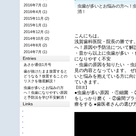
2016年7月 (1)
虫歯が多いとお悩みの方へ！
消！
2016年4月 (1)
2015年11月 (2)
2015年1月 (1)
2014年12月 (1)
こ
んにちは
。
2014年10月 (2)
浅賀歯科医院・院長の勝です
2014年8月 (2)
へ！原因や予防法について解
2014年7月 (1)
・昔から以上に虫歯が多い ・
Entries
になりやすく不安
・虫歯の原因を知りたい ・虫
あさか通信1月号
見の内容となっています。 ぜ
歯が抜けたまま放置すると
いと悩みを抱えている方に向
どうなる？放置することの
リスクを徹底解説！
ていきます。
【目次】
虫歯が多いとお悩みの方
●虫歯が多い原因 ・①細菌 ・
へ！虫歯になりやすい原因
と予防法を学び不安解消！
をしっかり磨く ・②歯間ブラ
Links
療をする ●歯医者さんの選び方