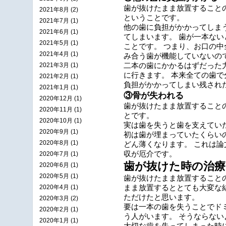
歯が
抜けたまま放置すること
2021年8月 (2)
ということです。
2021年7月 (1)
他の歯に負担がかかってしま
2021年6月 (1)
てしまいます。 歯が一本な
2021年5月 (1)
ことです。 つまり、お口の
2021年4月 (1)
み合う歯が機能していないの
2021年3月 (1)
二本の歯にかかるはずだった
に行きます。 本来全ての歯
2021年2月 (1)
負担がかかってしまい残され
2021年1月 (1)
③骨が失われる
2020年12月 (1)
歯が
抜けたまま放置すること
2020年11月 (1)
とです。
2020年10月 (1)
実は歯を失うと歯を支えてい
2020年9月 (1)
初は歯が埋まっていたくらい
2020年8月 (1)
どん薄くなります。 これは論
収が厄介です。
2020年7月 (1)
歯が抜けた時の治療
2020年6月 (1)
2020年5月 (1)
歯が
抜けたまま放置すること
2020年4月 (1)
まま放置するととても大変な
ただけたと思います。
2020年3月 (2)
要は一本の歯を失うことでド
2020年2月 (1)
う人がいます。 そうならない
2020年1月 (1)