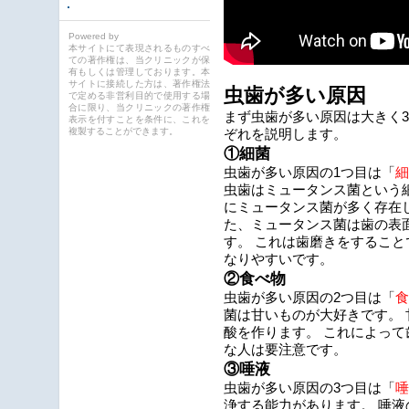
Powered by
本サイトにて表現されるものすべ
ての著作権は、当クリニックが保
有もしくは管理しております。本
サイトに接続した方は、著作権法
虫歯が多い原因
で定める非営利目的で使用する場
合に限り、当クリニックの著作権
まず虫歯が多い原因は大きく3
表示を付すことを条件に、これを
複製することができます。
ぞれを説明します。
①細菌
虫歯が多い原因の1つ目は「
細
虫歯はミュータンス菌という
にミュータンス菌が多く存在
た、ミュータンス菌は歯の表
す。 これは歯磨きをすること
なりやすいです。
②食べ物
虫歯が多い原因の2つ目は「
食
菌は甘いものが大好きです。
酸を作ります。 これによっ
な人は要注意です。
③唾液
虫歯が多い原因の3つ目は「
唾
浄する能力があります。 唾