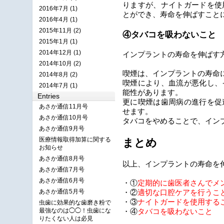
りますが、ナイトガードを使
2016年7月 (1)
とができ、寿命を伸ばすこと
2016年4月 (1)
2015年11月 (2)
④タバコを吸わないこと
2015年1月 (1)
2014年12月 (1)
インプラントの寿命を伸ばす
2014年10月 (2)
喫煙は、インプラントの寿命
2014年8月 (2)
喫煙により、血流が悪化し、
2014年7月 (1)
能性があります。
Entries
更に喫煙は歯周病の進行を促
あさか通信11月号
せます。
あさか通信10月号
タバコをやめることで、イン
あさか通信9月号
医療情報取得加算に関する
まとめ
お知らせ
あさか通信8月号
以上、インプラントの寿命を
あさか通信7月号
あさか通信6月号
・①
定期的に歯医者さんでメ
あさか通信5月号
・②
適切な口腔ケアを行うこ
・③
ナイトガードを使用する
虫歯に効果的な歯磨き粉で
最強なのは◯◯！虫歯にな
・④
タバコを吸わないこと
りたくない人は必見