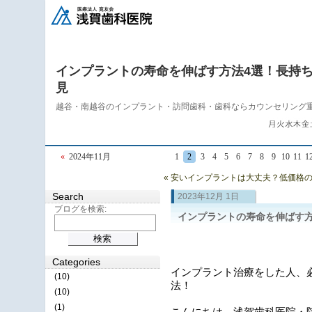
インプラントの寿命を伸ばす方法4選！長持
見
越谷・南越谷のインプラント・訪問歯科・歯科ならカウンセリング
«
2024年11月
1
2
3
4
5
6
7
8
9
10
11
1
« 安いインプラントは大丈夫？低価格
Search
2023年12月 1日
ブログを検索:
インプラントの寿命を伸ばす
Categories
インプラント治療をした人、
(10)
法！
(10)
(1)