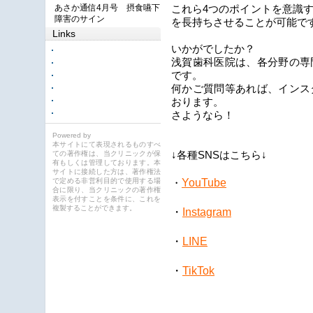
あさか通信4月号 摂食嚥下
これら4つのポイントを意識
障害のサイン
を長持ちさせることが可能で
Links
いかがでしたか？
浅賀歯科医院は、各分野の専
です。
何かご質問等あれば、インス
おります。
さようなら！
Powered by
本サイトにて表現されるものすべ
ての著作権は、当クリニックが保
↓各種SNSはこちら↓
有もしくは管理しております。本
サイトに接続した方は、著作権法
YouTube
で定める非営利目的で使用する場
・
合に限り、当クリニックの著作権
表示を付すことを条件に、これを
複製することができます。
・
Instagram
・
LINE
・
TikTok