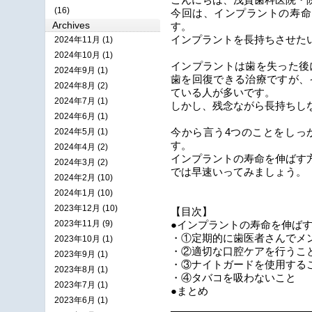
こんにちは、浅賀歯科医院・
(16)
今回は、インプラントの寿命
Archives
す。
インプラントを長持ちさせた
2024年11月 (1)
2024年10月 (1)
インプラントは歯を失った後
2024年9月 (1)
歯を回復できる治療ですが、
2024年8月 (2)
ている人が多いです。
2024年7月 (1)
しかし、残念ながら長持ちし
2024年6月 (1)
2024年5月 (1)
今から言う4つのことをしっ
す。
2024年4月 (2)
インプラントの寿命を伸ばす
2024年3月 (2)
では早速いってみましょう。
2024年2月 (10)
2024年1月 (10)
2023年12月 (10)
【目次】
2023年11月 (9)
●インプラントの寿命を伸ばす
・①定期的に歯医者さんでメ
2023年10月 (1)
・②適切な口腔ケアを行うこ
2023年9月 (1)
・③ナイトガードを使用する
2023年8月 (1)
・④タバコを吸わないこと
2023年7月 (1)
●まとめ
2023年6月 (1)