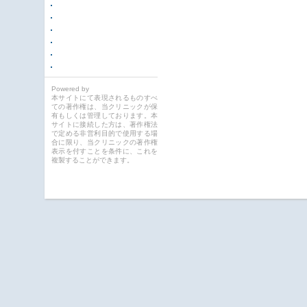
Powered by
本サイトにて表現されるものすべ
ての著作権は、当クリニックが保
有もしくは管理しております。本
サイトに接続した方は、著作権法
で定める非営利目的で使用する場
合に限り、当クリニックの著作権
表示を付すことを条件に、これを
複製することができます。