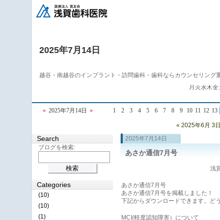
2025年7月14日
越谷・南越谷のインプラント・訪問歯科・歯科ならカウンセリング
«
2025年7月14日
»
1
2
3
4
5
6
7
8
9
10
11
12
13
« 2025年6月 3
Search
2025年7月14日
ブログを検索:
あさか通信7月号
浅賀
Categories
あさか通信7月号
あさか通信7月号を掲載しました！
(10)
下記からダウンロードできます。ど
(10)
(1)
MCI(軽度認知障害）について