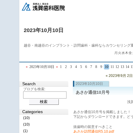
2023年10月10日
越谷・南越谷のインプラント・訪問歯科・歯科ならカウンセリング
«
2023年10月10日
»
1
2
3
4
5
6
7
8
9
10
11
12
13
14
1
« 2023年9月 2日
Search
2023年10月10日
ブログを検索:
あさか通信10月号
浅賀
Categories
あさか通信10月号を掲載しました！
下記からダウンロードできます。ど
(10)
(10)
抜歯時の留意すべきこと
(1)
あさか訪問通信R5.10.pdf