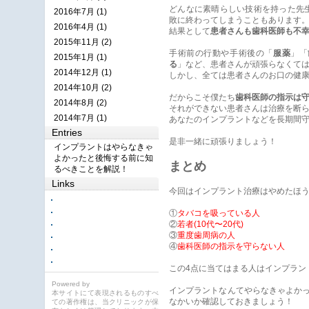
どんなに素晴らしい技術を持った先
2016年7月 (1)
敗に終わってしまうこともあります
2016年4月 (1)
結果として
患者さんも歯科医師も不
2015年11月 (2)
手術前の行動や手術後の「
服薬
」「
2015年1月 (1)
る
」など、患者さんが頑張らなくて
2014年12月 (1)
しかし、全ては患者さんのお口の健
2014年10月 (2)
だからこそ僕たち
歯科医師の指示は
2014年8月 (2)
それができない患者さんは治療を断
2014年7月 (1)
あなたのインプラントなどを長期間
Entries
是非一緒に頑張りましょう！
インプラントはやらなきゃ
よかったと後悔する前に知
まとめ
るべきことを解説！
Links
今回はインプラント治療はやめたほ
①
タバコを吸っている人
②
若者(10代〜20代)
③
重度歯周病の人
④
歯科医師の指示を守らない人
この4点に当てはまる人はインプラン
Powered by
インプラントなんてやらなきゃよか
本サイトにて表現されるものすべ
なかいか確認しておきましょう！
ての著作権は、当クリニックが保