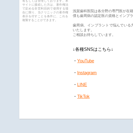
有もしくは管理しております。本
サイトに接続した方は、著作権法
で定める非営利目的で使用する場
浅賀歯科医院は各分野の専門医が在
合に限り、当クリニックの著作権
僕も歯周病の認定医の資格とインプ
表示を付すことを条件に、これを
複製することができます。
歯周病、インプラントで悩んでいる
いたします。
ご相談お待ちしています。
↓各種SNSはこちら↓
YouTube
・
・
Instagram
・
LINE
・
TikTok