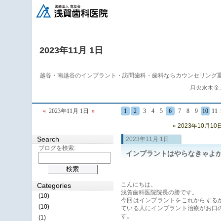
2023年11月 1日
越谷・南越谷のインプラント・訪問歯科・歯科ならカウンセリング
«
2023年11月 1日
»
1
2
3
4
5
6
7
8
9
10
11
« 2023年10月10
Search
2023年11月 1日
ブログを検索:
インプラントはやらなきゃよ
こんにちは。
Categories
浅賀歯科医院院長の勝です。
(10)
今回はインプラントをこれからする
(10)
ている人にインプラント治療がお口
す。
(1)