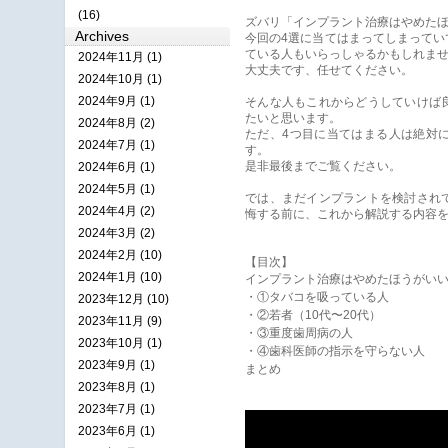
(16)
ズバリ「インプラント治療はやめたほ
Archives
今回の4選に当てはまってしまって
ている人もいらっしゃるかもしれま
2024年11月 (1)
大丈夫です、任せてください。
2024年10月 (1)
2024年9月 (1)
そんな人もこれからどうしていけば
たいと思います。
2024年8月 (2)
ただ、4つ目に当てはまる人は絶対
2024年7月 (1)
す。
是非最後までご覧ください。
2024年6月 (1)
2024年5月 (1)
では、まだインプラントを検討され
2024年4月 (2)
悔する前に、これから解説する内容
2024年3月 (2)
2024年2月 (10)
【目次】
2024年1月 (10)
インプラント治療はやめたほうがいい
・①タバコを吸っている人
2023年12月 (10)
・②若者（10代〜20代）
2023年11月 (9)
・③重度歯周病の人
2023年10月 (1)
・④歯科医師の指示を守らない人
2023年9月 (1)
まとめ
2023年8月 (1)
2023年7月 (1)
2023年6月 (1)