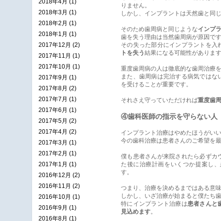
2018年4月 (1)
りません。
2018年3月 (1)
しかし、インプラントは天然歯と同
2018年2月 (1)
そのため歯周病と同じような
インプ
2018年1月 (1)
歯を失う理由は当然歯周病が原因で
2017年12月 (2)
その失った部分にインプラントを入
トを失う
結果になる可能性がありま
2017年11月 (1)
2017年10月 (1)
重度歯周病の人は徹底的な歯周治療
また、歯周病は完治する病気ではな
2017年9月 (1)
を受けることが重要です。
2017年8月 (2)
2017年7月 (1)
それさえ守っていただければ
重度歯
2017年6月 (1)
④歯科医師の指示を守らない人
2017年5月 (2)
2017年4月 (2)
インプラント治療はやめたほうがいい
今の歯科治療は患者さんのご希望を
2017年3月 (1)
2017年2月 (1)
僕も患者さんが来院されたら必ずカ
2017年1月 (1)
た後に治療計画をいくつか提案し、
す。
2016年12月 (2)
2016年11月 (2)
つまり、治療を決めるまではある意
しかし、いざ治療が始まると僕たち
2016年10月 (1)
特にインプラント治療は
患者さんと
2016年9月 (1)
見込めます
。
2016年8月 (1)