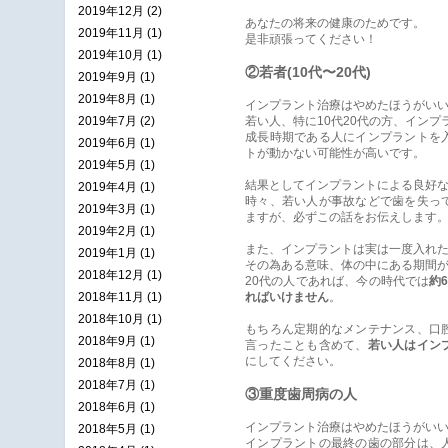
2019年12月 (2)
あなたの将来の健康のためです。
2019年11月 (1)
是非頑張ってください！
2019年10月 (1)
②若者(10代〜20代)
2019年9月 (1)
2019年8月 (1)
インプラント治療はやめたほうがいい
2019年7月 (2)
若い人、特に10代20代の方、イン
成長時期である人にインプラントを
2019年6月 (1)
トが動かない可能性が高いです。
2019年5月 (1)
結果としてインプラントによる良好
2019年4月 (1)
時々、若い人が事故などで歯を失っ
2019年3月 (1)
ますが、必ずこの話をお伝えします
2019年2月 (1)
また、インプラントは実は一度入れ
2019年1月 (1)
その為ある意味、体の中にある期間
2018年12月 (1)
20代の人であれば、今の時代では
約
2018年11月 (1)
ればいけません
。
2018年10月 (1)
もちろん定期的なメンテナンス、口
2018年9月 (1)
言ったことも含めて、
若い人はイン
にしてください。
2018年8月 (1)
2018年7月 (1)
③重度歯周病の人
2018年6月 (1)
インプラント治療はやめたほうがいい
2018年5月 (1)
インプラントの最終の歯の部分は、