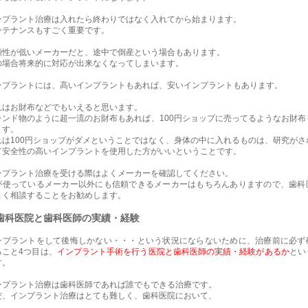
ンプラント治療は入れたら終わりではなく入れてから始まります。
ンテナンスもすごく重要です。
頼性が低いメーカーだと、途中で倒産という場合もあります。
の場合将来的に対応が出来なくなってしまいます。
ンプラントには、高いインプラントもあれば、安いインプラントもあります。
れはお財布などでもいえると思います。
ランド物のように超一流のお財布もあれば、100円ショップに売ってるようなお財布
ます。
れは100円ショップがダメということではなく、身体の中に入れるものは、研究がさ
て安全性の高いインプラントを使用した方がいいということです。
ンプラント治療を受ける際はよくメーカーを確認してください。
が使っているメーカー以外にも信頼できるメーカーはもちろんありますので、歯科
よく相談することをお勧めします。
歯科医院と歯科医師の実績・経験
ンプラントをして後悔しかない・・・という状況にならないために、治療前に必ず
ること4つ目は、
インプラント手術を行う医院と歯科医師の実績・経験があるか
とい
す。
ンプラント治療は歯科医師であれば誰でもできる治療です。
だ、インプラント治療はとても難しく、歯科医院において、