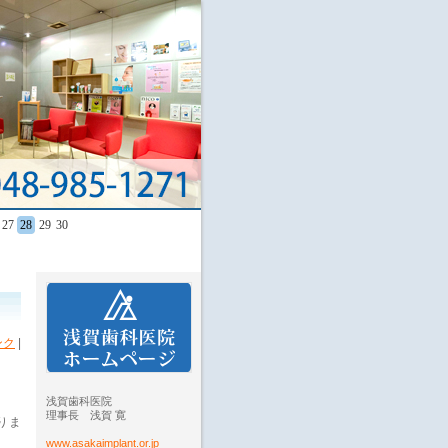
27
28
29
30
ンク
|
浅賀歯科医院
理事長 浅賀 寛
りま
www.asakaimplant.or.jp