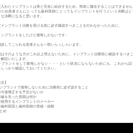
度入れたインプラントは骨と完全に結合するため、簡単に撤去することはできません
のため患者さんにとっても歯科医師にとってもインプラントを行うという決断はと
きな決断になると思います。
だインプラント治療を受ける前に必ず確認すべきことを行わなかったために、
インプラントをしたけど後悔しかないです」
相談してこられる患者さんも一部いらっしゃいます。
回はそのような方がこれ以上増えないために、インプラント治療前に確認するべきこ
を解説いたします。
ンプラントをして後悔しかない・・・という状況にならないためにも、これから話
をしっかり確認しておいてください。
目次】
インプラントで後悔しないために治療前に必ず認すること
①今後矯正する予定がないか
②歯を失った原因は何か
③使用するインプラントのメーカー
④歯科医院と歯科医師の実績・経験
まとめ