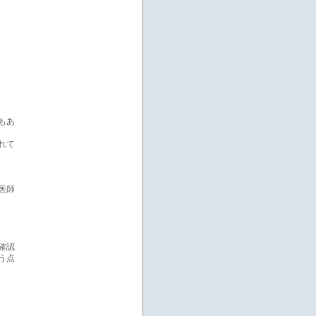
もあ
れて
医師
確認
う点