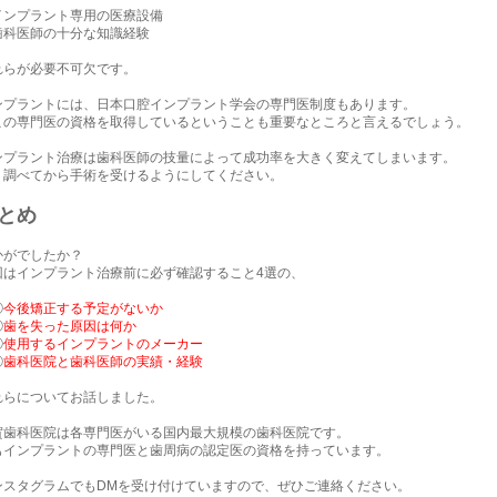
インプラント専用の医療設備
歯科医師の十分な知識経験
れらが必要不可欠です。
ンプラントには、日本口腔インプラント学会の専門医制度もあります。
この専門医の資格を取得しているということも重要なところと言えるでしょう。
ンプラント治療は歯科医師の技量によって成功率を大きく変えてしまいます。
く調べてから手術を受けるようにしてください。
とめ
かがでしたか？
回はインプラント治療前に必ず確認すること4選の、
①
今後矯正する予定がないか
②
歯を失った原因は何か
③
使用するインプラントのメーカー
④
歯科医院と歯科医師の実績・経験
れらについてお話しました。
賀歯科医院は各専門医がいる国内最大規模の歯科医院です。
もインプラントの専門医と歯周病の認定医の資格を持っています。
ンスタグラムでもDMを受け付けていますので、ぜひご連絡ください。