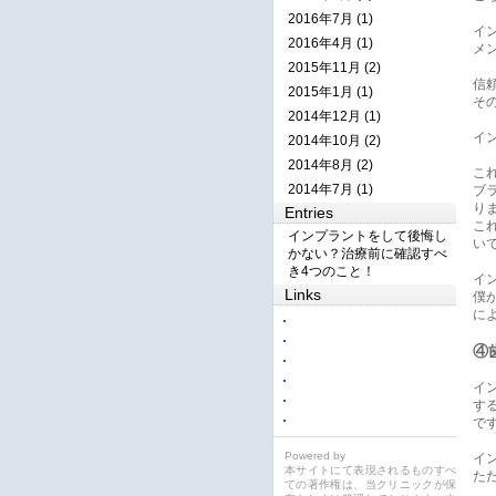
2016年7月 (1)
イ
2016年4月 (1)
メ
2015年11月 (2)
信
2015年1月 (1)
そ
2014年12月 (1)
イ
2014年10月 (2)
2014年8月 (2)
こ
2014年7月 (1)
ブ
り
Entries
こ
インプラントをして後悔し
い
かない？治療前に確認すべ
き4つのこと！
イ
Links
僕
に
④
イ
す
で
Powered by
イ
本サイトにて表現されるものすべ
た
ての著作権は、当クリニックが保