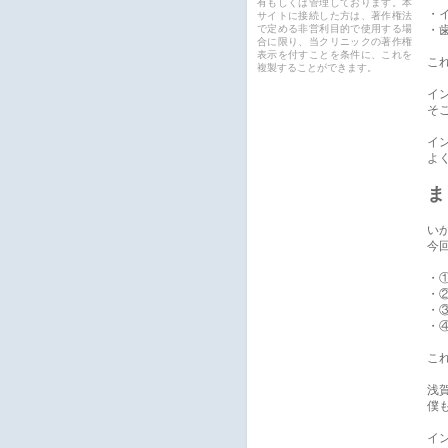
有もしくは管理しております。本
・
サイトに接続した方は、著作権法
で定める非営利目的で使用する場
・
合に限り、当クリニックの著作権
表示を付すことを条件に、これを
こ
複製することができます。
イ
そ
イ
よ
ま
い
今
・
・
・
・
こ
浅
僕
イ