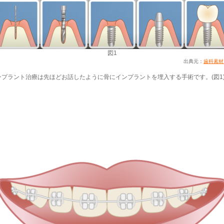
図1
出典元：
歯科素材.
ンプラント治療は先ほどお話したように骨にインプラントを埋入する手術です。(図1