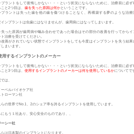
ンプラントをして後悔しかない・・・という状況にならないために、治療前に必ず
ること2つ目は、
歯を失った原因は何か
ということです。
ンプラントは失った歯を他の歯を傷つけることなく、再構築する夢のような治療
。
だインプラントは虫歯にはなりませんが、歯周病にはなってしまいます。
を失った原因が歯周病や噛み合わせであった場合はその部分の改善を行ってからイ
ント治療を受けてください。
の改善がされていない状態でインプラントをしても今度はインプラントを失う結果
てしまいます。
使用するインプラントのメーカー
ンプラントをして後悔しかない・・・という状況にならないために、治療前に必ず
ること3つ目は、
使用するインプラントのメーカーは何を使用しているか
についてで
院では、
ノーベルバイオケア社
ストローマン社
れらの世界でNo.1、2のシェア率を誇るインプラントを使用しています。
らにもう１社あり、安心安全のものであり、、
ジーシー社
ちらは日本製のインプラントになります。