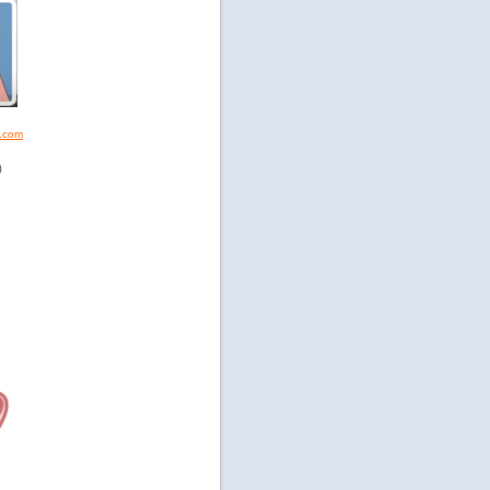
com
)