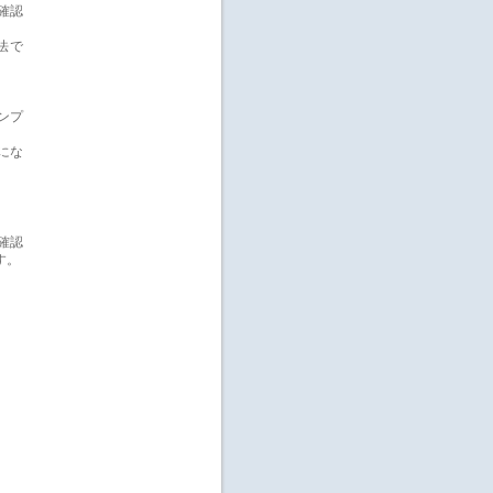
確認
法で
ンプ
にな
確認
す。