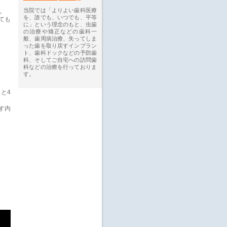
当院では「よりよい歯科医療
。
を、誰でも、いつでも、平等
ても
に」という理念のもと、虫歯
の治療や矯正などの歯科一
般、歯周病治療、失ってしま
った歯を取り戻すインプラン
ト、歯科ドックなどの予防歯
科、そしてご自宅への訪問歯
科などの治療を行っておりま
す。
と4
す内