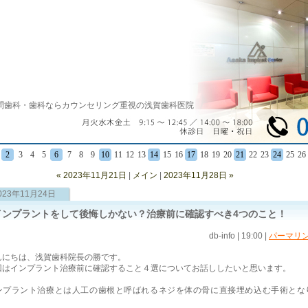
問歯科・歯科ならカウンセリング重視の浅賀歯科医院
2
3
4
5
6
7
8
9
10
11
12
13
14
15
16
17
18
19
20
21
22
23
24
25
26
« 2023年11月21日
|
メイン
|
2023年11月28日 »
023年11月24日
インプラントをして後悔しかない？治療前に確認すべき4つのこと！
db-info | 19:00
|
パーマリ
んにちは、浅賀歯科院長の勝です。
回はインプラント治療前に確認すること４選についてお話ししたいと思います。
ンプラント治療とは人工の歯根と呼ばれるネジを体の骨に直接埋め込む手術とな
。