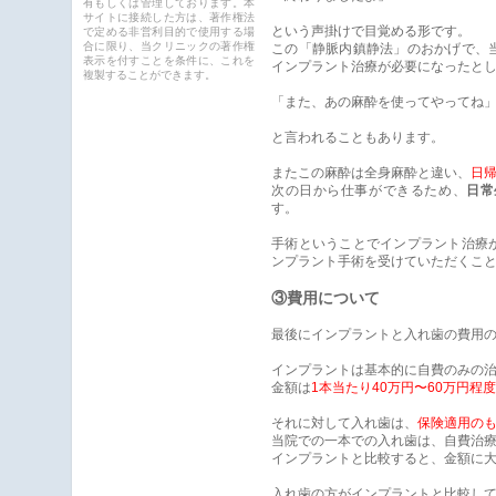
有もしくは管理しております。本
サイトに接続した方は、著作権法
という声掛けで目覚める形です。
で定める非営利目的で使用する場
合に限り、当クリニックの著作権
この「静脈内鎮静法」のおかげで、
表示を付すことを条件に、これを
インプラント治療が必要になったと
複製することができます。
「また、あの麻酔を使ってやってね
と言われることもあります。
またこの麻酔は全身麻酔と違い、
日
次の日から仕事ができるため、
日常
す。
手術ということでインプラント治療
ンプラント手術を受けていただくこ
③費用について
最後にインプラントと入れ歯の費用
インプラントは基本的に自費のみの
金額は
1本当たり40万円〜60万円程度
それに対して入れ歯は、
保険適用の
当院での一本での入れ歯は、自費治
インプラントと比較すると、金額に
入れ歯の方がインプラントと比較し