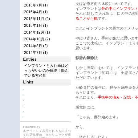
次は治療方向の比較についてです。
2016年7月 (1)
インプラントは
骨の中にインプラン
2016年4月 (1)
それに対して入れ歯は、口の中の型
ることが可能
です。
2015年11月 (2)
2015年1月 (1)
これがインプラントの最大のデメリ
2014年12月 (1)
やはり皆さん、手術が嫌だと思いま
2014年10月 (2)
ここでの比較は、インプラントより
2014年8月 (2)
思います。
2014年7月 (1)
静脈内鎮静法
Entries
インプラントと入れ歯はど
しかし当院においては、インプラン
っちがいいのか解説！悩ん
インプラント手術時には、全患者さ
でいる方必見
ただいています。
Links
麻酔専門の先生に、腕から麻酔薬を
もらいます。
それにより、
手術中の痛み・記憶・
感覚的には、
「じゃあ、麻酔始めます」
から、
Powered by
本サイトにて表現されるものすべ
ての著作権は、当クリニックが保
「終わりましたよ」