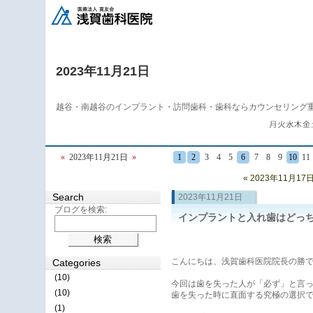
2023年11月21日
越谷・南越谷のインプラント・訪問歯科・歯科ならカウンセリング
«
2023年11月21日
»
1
2
3
4
5
6
7
8
9
10
11
« 2023年11月17
Search
2023年11月21日
ブログを検索:
インプラントと入れ歯はどっ
こんにちは、浅賀歯科医院院長の勝
Categories
(10)
今回は歯を失った人が「必ず」と言
(10)
歯を失った時に直面する究極の選択
(1)