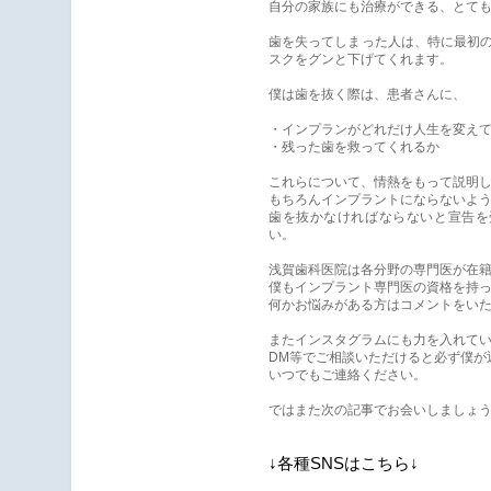
自分の家族にも治療ができる、とて
歯を失ってしまった人は、特に最初
スクをグンと下げてくれます。
僕は歯を抜く際は、患者さんに、
・インプランがどれだけ人生を変え
・残った歯を救ってくれるか
これらについて、情熱をもって説明
もちろんインプラントにならないよ
歯を抜かなければならないと宣告を
い。
浅賀歯科医院は各分野の専門医が在
僕もインプラント専門医の資格を持
何かお悩みがある方はコメントをい
またインスタグラムにも力を入れて
DM等でご相談いただけると必ず僕が
いつでもご連絡ください。
ではまた次の記事でお会いしましょ
↓各種SNSはこちら↓