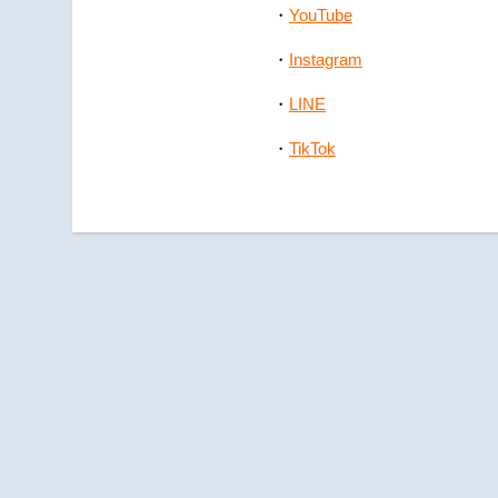
YouTube
・
・
Instagram
・
LINE
・
TikTok