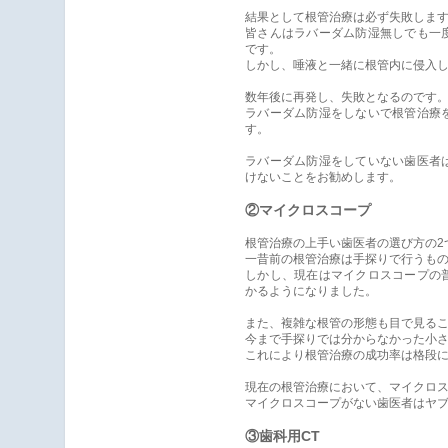
結果として根管治療は必ず失敗しま
皆さんはラバーダム防湿無しでも一
です。
しかし、唾液と一緒に根管内に侵入
数年後に再発し、失敗となるのです
ラバーダム防湿をしないで根管治療
す。
ラバーダム防湿をしていない歯医者
けないことをお勧めします。
②マイクロスコープ
根管治療の上手い歯医者の選び方の2
一昔前の根管治療は手探りで行うも
しかし、現在はマイクロスコープの
かるようになりました。
また、複雑な根管の形態も目で見る
今まで手探りでは分からなかった小
これにより根管治療の成功率は格段
現在の根管治療において、マイクロ
マイクロスコープがない歯医者はヤ
③歯科用CT