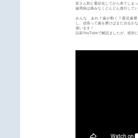
皆さん割と重症化してから来てしま
歯周病は痛みなくどんどん進行して
みんな、あれ？歯が動く？最近歯磨
し、頑張って歯を磨けばまた治るか
違います！
以前YouTubeで解説ましたが、絶