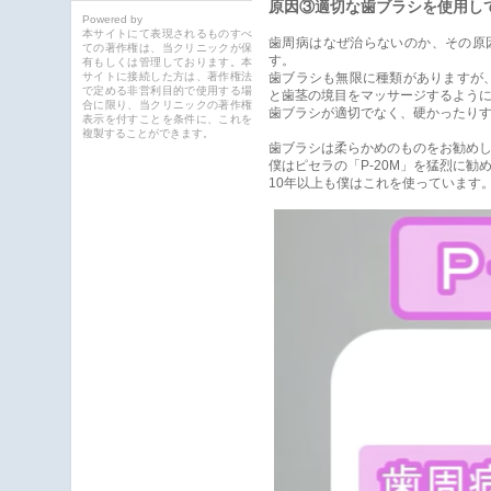
原因③適切な歯ブラシを使用し
Powered by
本サイトにて表現されるものすべ
歯周病はなぜ治らないのか、その原
ての著作権は、当クリニックが保
す。
有もしくは管理しております。本
サイトに接続した方は、著作権法
歯ブラシも無限に種類がありますが
で定める非営利目的で使用する場
と歯茎の境目をマッサージするよう
合に限り、当クリニックの著作権
歯ブラシが適切でなく、硬かったり
表示を付すことを条件に、これを
複製することができます。
歯ブラシは柔らかめのものをお勧め
僕はピセラの「P-20M」を猛烈に勧め
10年以上も僕はこれを使っています