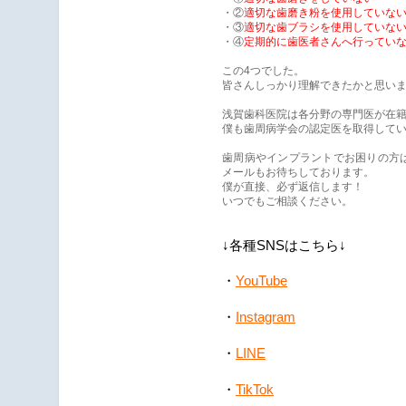
・②
適切な歯磨き粉を使用していな
・③
適切な歯ブラシを使用していな
・④
定期的に歯医者さんへ行ってい
この4つでした。
皆さんしっかり理解できたかと思い
浅賀歯科医院は各分野の専門医が在
僕も歯周病学会の認定医を取得して
歯周病やインプラントでお困りの方は
メールもお待ちしております。
僕が直接、必ず返信します！
いつでもご相談ください。
↓各種SNSはこちら↓
YouTube
・
・
Instagram
・
LINE
・
TikTok