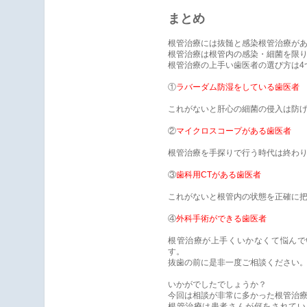
まとめ
根管治療には抜髄と感染根管治療が
根管治療は根管内の感染・細菌を限
根管治療の上手い歯医者の選び方は4
①
ラバーダム防湿をしている歯医者
これがないと肝心の細菌の侵入は防
②
マイクロスコープがある歯医者
根管治療を手探りで行う時代は終わ
③
歯科用CTがある歯医者
これがないと根管内の状態を正確に
④
外科手術ができる歯医者
根管治療が上手くいかなくて悩んで
す。
抜歯の前に是非一度ご相談ください
いかがでしたでしょうか？
今回は相談が非常に多かった根管治
根管治療は患者さんが何をされてい