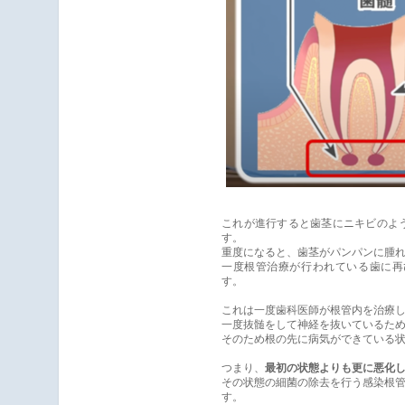
これが進行すると歯茎にニキビのよ
す。
重度になると、歯茎がパンパンに腫
一度根管治療が行われている歯に再
す。
これは一度歯科医師が根管内を治療
一度抜髄をして神経を抜いているた
そのため根の先に病気ができている
つまり、
最初の状態よりも更に悪化
その状態の細菌の除去を行う感染根管
す。