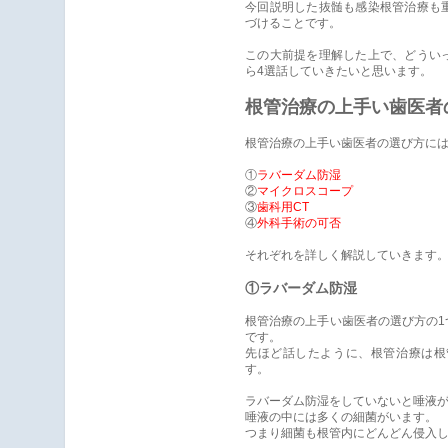
今回説明した抜髄も感染根管治療も
づけることです。
この大前提を理解した上で、どうい
ら4選話していきたいと思います。
根管治療の上手い歯医者
根管治療の上手い歯医者の選び方には
①
ラバーダム防湿
②
マイクロスコープ
③
歯科用CT
④
外科手術の可否
それぞれを詳しく解説していきます
①ラバーダム防湿
根管治療の上手い歯医者の選び方の1
です。
先ほど話したように、根管治療は根
す。
ラバーダム防湿をしていないと唾液
唾液の中には多くの細菌がいます。
つまり細菌も根管内にどんどん侵入