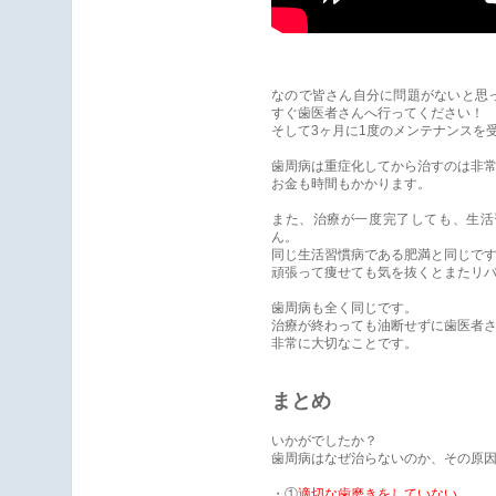
なので皆さん自分に問題がないと思
すぐ歯医者さんへ行ってください！
そして3ヶ月に1度のメンテナンスを
歯周病は重症化してから治すのは非
お金も時間もかかります。
また、治療が一度完了しても、生活
ん。
同じ生活習慣病である肥満と同じで
頑張って痩せても気を抜くとまたリ
歯周病も全く同じです。
治療が終わっても油断せずに歯医者
非常に大切なことです。
まとめ
いかがでしたか？
歯周病はなぜ治らないのか、その原
・①
適切な歯磨きをしていない