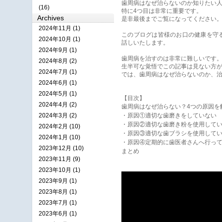
歯周病はなぜ治らないのか知りたい
(16)
特に4つ目は非常に重要です。
Archives
是非最後までご覧になってください
2024年11月 (1)
このブログは皆様のお口の健康を守
2024年10月 (1)
話しいたします。
2024年9月 (1)
歯周病を治すのは非常に難しいです
2024年8月 (2)
生半可な覚悟でこの記事は見ない方
2024年7月 (1)
では、歯周病はなぜ治らないのか、治
2024年6月 (1)
2024年5月 (1)
【目次】
2024年4月 (2)
歯周病はなぜ治らない？4つの原因を
2024年3月 (2)
・原因①適切な歯磨きをしていない
・原因②適切な歯磨き粉を使用して
2024年2月 (10)
・原因③適切な歯ブラシを使用して
2024年1月 (10)
・原因④定期的に歯医者さんへ行っ
2023年12月 (10)
まとめ
2023年11月 (9)
2023年10月 (1)
2023年9月 (1)
2023年8月 (1)
2023年7月 (1)
2023年6月 (1)