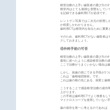
根管治療の上手い歯医者の選び方の3
根管内はとても複雑な形態をしてい
を記録できる歯科用CTが必須です。
レントゲン写真では二次元の状態し
か程度しかわかりません。
歯科用CTは根管内を知るために重要
そのため、歯科用CTがない歯医者は
クしておきましょう。
④外科手術の可否
根管治療の上手い歯医者の選び方の4
最初に述べたように感染根管治療の成
ここで治療がうまくいかない場合は
しかし、抜歯の前にできる手段が1つ
これは「歯根端切除術」です。
これは歯の根の先にある、病変と歯
こうすることで感染根管治療の成功率
上がります。
この手術は歯科用CTでよく検査をし
マイクロスコープを使用していない
歯の保存を第一に考えるのであれば