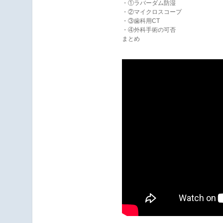
・①ラバーダム防湿
・②マイクロスコープ
・③歯科用CT
・④外科手術の可否
まとめ